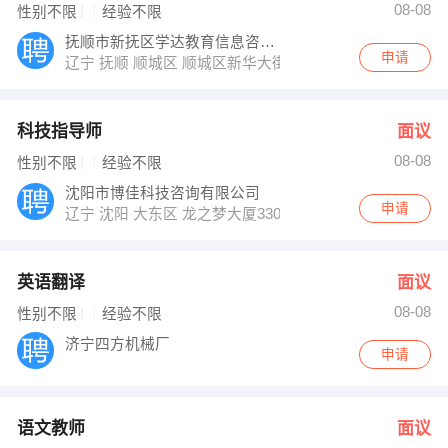
08-08
性别不限
经验不限
抚顺市新抚区学达教育信息咨询中心
申请
辽宁 抚顺 顺城区 顺城区新华大街
科技指导师
面议
08-08
性别不限
经验不限
沈阳市博佳科技咨询有限公司
申请
辽宁 沈阳 大东区 龙之梦大厦3302（沈阳13所分校就近安
英语翻译
面议
08-08
性别不限
经验不限
济宁四方机械厂
申请
语文教师
面议