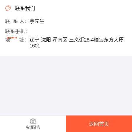
联系我们
联 系 人：
蔡先生
联系手机：
****
地 址：
辽宁 沈阳 浑南区 三义街28-4瑞宝东方大厦
1601
返回首页
电话咨询