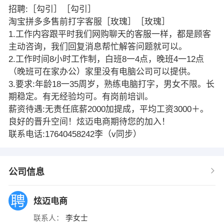
招聘:［勾引］［勾引］
淘宝拼多多售前打字客服［玫瑰］［玫瑰］
1.工作内容跟平时我们网购聊天的客服一样，都是顾客
主动咨询，我们回复消息帮忙解答问题就可以。
​2.工作时间8小时工作制，白班8一4点，晚班4一12点
（晚班可在家办公）家里没有电脑公司可以提供。
​3.要求:年龄18一35周岁，熟练电脑打字，男女不限。长
期稳定。有无经验均可。有岗前培训。
薪资待遇:无责任底薪2000加提成，平均工资3000＋。​
良好的晋升空间！炫迈电商期待您的加入！
​联系电话:17640458242李（v同步）
公司信息
炫迈电商
联系人：
李女士